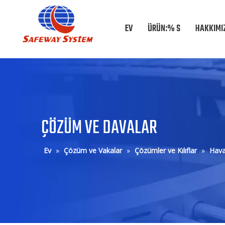
EV
ÜRÜN:% S
HAKKIMI
ÇÖZÜM VE DAVALAR
Ev
»
Çözüm ve Vakalar
»
Çözümler ve Kılıflar
»
Hava