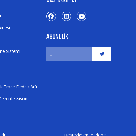
ı
inesi
ABONELİK
ne Sistemi
tik Trace Dedektörü
 Dezenfeksiyon
rlı
Destekleyen
Leadong
.