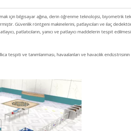
amak için bilgisayar ağına, derin öğrenme teknolojisi, biyometrik te
miştir. Güvenlik röntgeni makinelerini, patlayıcıları ve ilaç dedektörl
layıcı, patlatıcıların, yanıcı ve patlayıcı maddelerin tespit edilmesin
kıllıca tespiti ve tanımlanması, havaalanları ve havacılık endüstrisinin