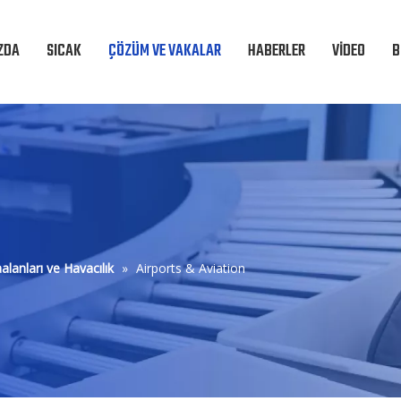
ZDA
SICAK
ÇÖZÜM VE VAKALAR
HABERLER
VIDEO
B
alanları ve Havacılık
»
Airports & Aviation