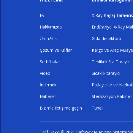
Ev
X Ray Bagaj Tarayıcıs
Hakkımızda
Endüstriyel X-Ray Mak
Ürün:% s
Gıda dedektörü
Çözüm ve Kılıflar
Kargo ve Araç Muaye
Sertifikalar
Tehlikeli Sıvı Tarayıcı
Video
Sıcaklık tarayıcı
İndirmek
Patlayıcılar ve Narko
Haberler
Sterilizasyon Kabine
Bizimle iletişime geçin
Tüneli
Telif Hakkı © 2021 Safeway Muayene Sistemi Sını